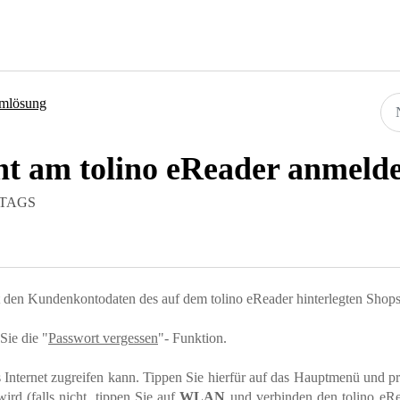
emlösung
ht am tolino eReader anmeld
ITTAGS
it den Kundenkontodaten des auf dem tolino eReader hinterlegten Shop
Sie die "
Passwort vergessen
"- Funktion.
as Internet zugreifen kann. Tippen Sie hierfür auf das Hauptmenü und p
rd (falls nicht, tippen Sie auf
WLAN
und verbinden den tolino eR