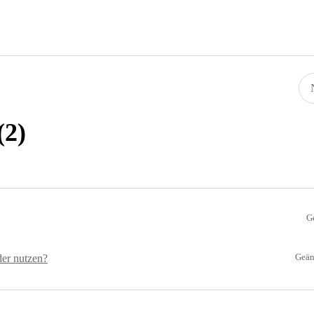
(2)
G
Geän
der nutzen?